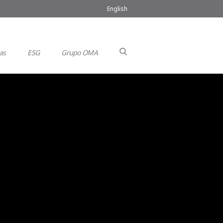
English
as
ESG
Grupo OMA