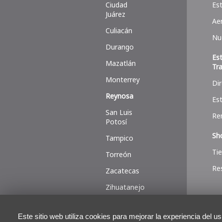
Ciudad
Es
Juárez
Ae
Culiacán
Nu
Durango
Es
Mazatlán
Tr
Monterrey
Di
Reynosa
Es
San Luis
Re
Potosí
Sh
Tampico
Ti
Torreón
Re
Zacatecas
Zihuatanejo
Este sitio web utiliza cookies para mejorar la experiencia del u