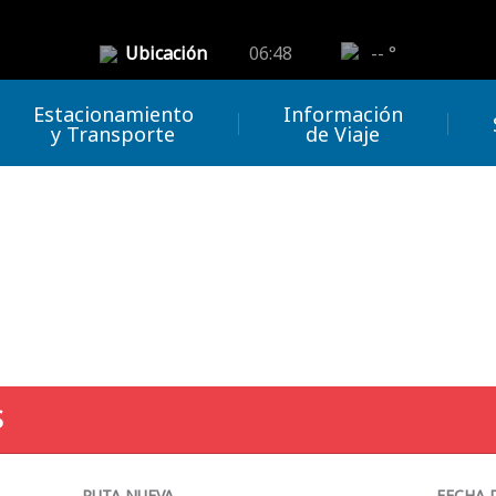
Ubicación
06:48
-- °
Estacionamiento
Información
y Transporte
de Viaje
S
RUTA NUEVA
FECHA 