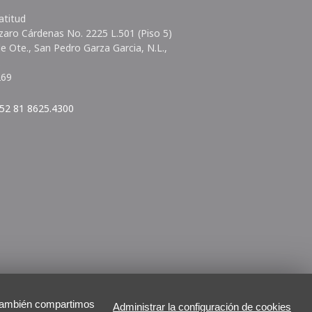
atitud
zaro Cárdenas No. 2225 L.501 (Piso 5)
lle Ote., San Pedro Garza Garcia, N.L.,
.
269
52 81 8625.4300
b. También compartimos
Administrar la configuración de cookies