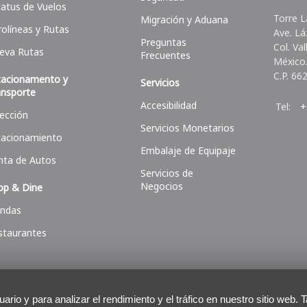
tatus de Vuelos
Torre L
Migración y Aduana
rolíneas y Rutas
Ave. Lá
Preguntas
Col. Va
eva Rutas
Frecuentes
México
C.P. 66
tacionamento y
Servicios
ansporte
Accesibilidad
Tel:
+
rección
Servicios Monetarios
tacionamiento
Embalaje de Equipaje
nta de Autos
Servicios de
Negocios
op & Dine
endas
staurantes
suario y para analizar el rendimiento y el tráfico en nuestro sitio we